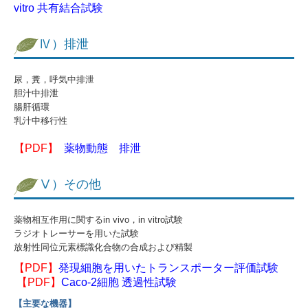
vitro 共有結合試験
基本方針
Ⅳ）排泄
個人情報保護方針
尿，糞，呼気中排泄
情報セキュリティ基本方針
胆汁中排泄
腸肝循環
乳汁中移行性
【PDF】
薬物動態 排泄
Ⅴ）その他
薬物相互作用に関するin vivo，in vitro試験
ラジオトレーサーを用いた試験
放射性同位元素標識化合物の合成および精製
【PDF】
発現細胞を用いたトランスポーター評価試験
【PD
F】
Caco-2細胞 透過性試験
【主要な機器】