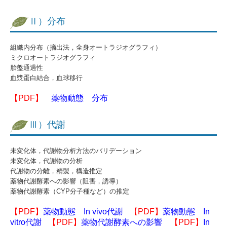
本社
Ⅱ）分布
つくば研究所
沿革
組織内分布（摘出法，全身オートラジオグラフィ）
ミクロオートラジオグラフィ
胎盤通過性
採用情報
血漿蛋白結合，血球移行
中途採用情報 ＜営業担当＞
【PDF】
薬物動態 分布
中途採用情報 ＜試験責任者候補（in vitro動態）＞
Ⅲ）代謝
中途採用情報 ＜分析マネジャー＞
未変化体，代謝物分析方法のバリデーション
お問い合わせ
未変化体，代謝物の分析
代謝物の分離，精製，構造推定
ご利用に際して
薬物代謝酵素への影響（阻害，誘導）
薬物代謝酵素（CYP分子種など）の推定
Corporate profile
【PDF】
薬物動態 In vivo代謝
【PDF】
薬物動態 In
vitro代謝
【PDF】
薬物代謝酵素への影響
【PDF】
In
健康宣言