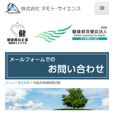
ホーム
受託内容
各種化合物の合成および精製
創薬薬物動態試験
非臨床薬物動態試験
トキシコキネティクス測定
ホーム
受託内容
非臨床薬物動態試験
臨床薬物動態試験
トリチウム標識化合物を用いた薬物動態試験に関するご
提案