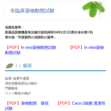
委受託の手順
非臨床薬物動態試験
業務提携先
サービス案内資料
信頼性基準：
医薬品医療機器等法施行規則(昭和36年2月1日厚生省令第1号)
総合創薬支援サービス
第43条「申請資料の信頼性の基準」
試験施設概要
【PDF】
In vivo薬物動態試験
【PDF】
In vitro薬物
動態試験
信頼性保証体制
Ⅰ）吸収
試験の実施基準
施設・使用機器
血液･血漿中濃度
消化管吸収部位の検討
門脈吸収
会社案内
リンパ吸収の検討
概要
【
P
DF】
薬物動態 吸収
【PD
F】
Caco-2細胞 透過性
試験