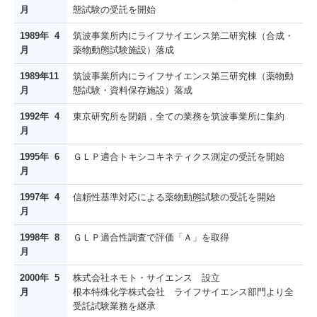
月
態試験の受託を開始
1989年 4
筑波事業所内にライフサイエンス第二研究棟（合成・
月
薬物動態試験施設）落成
1989年11
筑波事業所内にライフサイエンス第三研究棟（薬物動
月
態試験・資料保存施設）落成
1992年 4
東京研究所を閉鎖，全ての業務を筑波事業所に集約
月
1995年 6
ＧＬＰ適合トキシコキネティクス測定の受託を開始
月
1997年 4
信頼性基準対応による薬物動態試験の受託を開始
月
1998年 8
ＧＬＰ適合性調査で評価「Ａ」を取得
月
2000年 5
株式会社ネモト・サイエンス 設立
月
根本特殊化学株式会社 ライフサイエンス部門より全
受託試験業務を継承