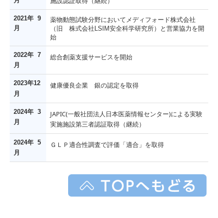
月
施設認証取得（継続）
2021年 9
薬物動態試験分野においてメディフォード株式会社
月
（旧 株式会社LSIM安全科学研究所）と営業協力を開
始
2022
年 7
総合創薬支援サービスを開始
月
2023
年12
健康優良企業 銀の認定を取得
月
2024
年
3
JAPIC(
一般社団法人日本医薬情報センター
)
による実験
月
実施施設第三者認証取得（継続）
2024
年
5
ＧＬＰ適合性調査で評価「適合」を取得
月