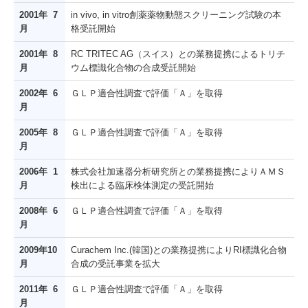
2001年 7
in vivo, in vitro創薬薬物動態スクリーニング試験の本
月
格受託開始
2001年 8
RC TRITEC AG（スイス）との業務提携によるトリチ
月
ウム標識化合物の合成受託開始
2002年 6
ＧＬＰ適合性調査で評価「Ａ」を取得
月
2005年 8
ＧＬＰ適合性調査で評価「Ａ」を取得
月
2006年 1
株式会社加速器分析研究所との業務提携によりＡＭＳ
月
検出による臨床検体測定の受託開始
2008年 6
ＧＬＰ適合性調査で評価「Ａ」を取得
月
2009年10
Curachem Inc.(韓国)との業務提携によりRI標識化合物
月
合成の受託事業を拡大
2011年 6
ＧＬＰ適合性調査で評価「Ａ」を取得
月