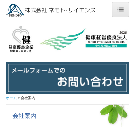
ホーム
受託内容
各種化合物の合成および精製
創薬薬物動態試験
非臨床薬物動態試験
トキシコキネティクス測定
ホーム
会社案内
臨床薬物動態試験
会社案内
トリチウム標識化合物を用いた薬物動態試験に関するご
提案