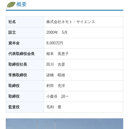
委受託の手順
概要
業務提携先
社名
株式会社ネモト・サイエンス
サービス案内資料
設立
2000年 5月
総合創薬支援サービス
資本金
8,000万円
試験施設概要
代表取締役会長
根本 美恵子
取締役社長
田川 吉彦
信頼性保証体制
常務取締役
諸橋 昭雄
試験の実施基準
取締役
村田 充洋
施設・使用機器
取締役
小森谷 訓一
会社案内
監査役
毛利 豊
概要