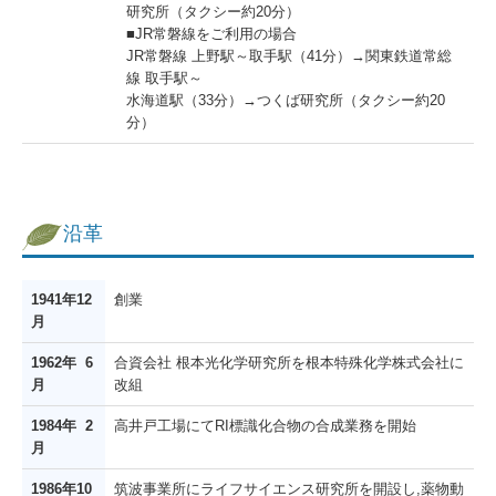
研究所（タクシー約20分）
■JR常磐線をご利用の場合
JR常磐線 上野駅～取手駅（41分）→関東鉄道常総
線 取手駅～
水海道駅（33分）→つくば研究所（タクシー約20
分）
沿革
1941年12
創業
月
1962年 6
合資会社 根本光化学研究所を根本特殊化学株式会社に
月
改組
1984年 2
高井戸工場にてRI標識化合物の合成業務を開始
月
1986年10
筑波事業所にライフサイエンス研究所を開設し,薬物動