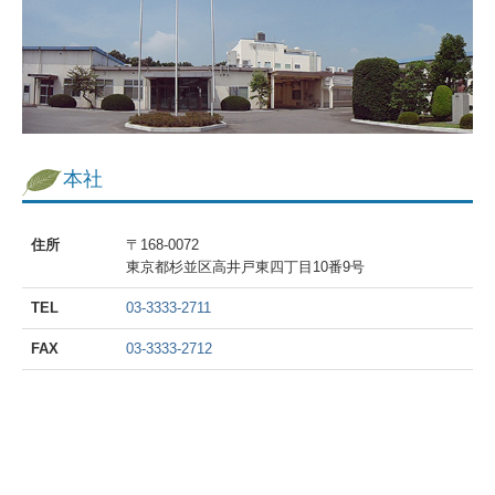
本社
つくば研究所
沿革
採用情報
本社
中途採用情報 ＜営業担当＞
住所
〒168-0072
中途採用情報 ＜試験責任者候補（in vitro動態）＞
東京都杉並区高井戸東四丁目10番9号
中途採用情報 ＜分析マネジャー＞
TEL
03-3333-2711
お問い合わせ
FAX
03-3333-2712
ご利用に際して
Corporate profile
健康宣言