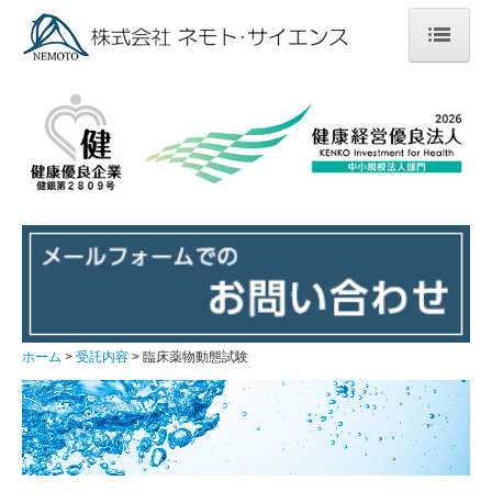
ホーム
受託内容
各種化合物の合成および精製
創薬薬物動態試験
非臨床薬物動態試験
トキシコキネティクス測定
ホーム
受託内容
臨床薬物動態試験
臨床薬物動態試験
トリチウム標識化合物を用いた薬物動態試験に関するご
提案