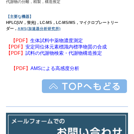
本社
代謝物の分離，精製，構造推定
つくば研究所
【主要な機器】
HPLC(UV，蛍光)，LC-MS，LC-MS/MS，マイクロプレートリー
沿革
ダー，
AMS(加速器分析研究所)
採用情報
【PDF】
生体試料中薬物濃度測定
【PDF】
安定同位体元素標識内標準物質の合成
【PDF】
試料の代謝物検索・代謝物構造推定
中途採用情報 ＜営業担当＞
中途採用情報 ＜試験責任者候補（in vitro動態）＞
【
PDF】
AMSによる高感度分析
中途採用情報 ＜分析マネジャー＞
お問い合わせ
ご利用に際して
Corporate profile
健康宣言