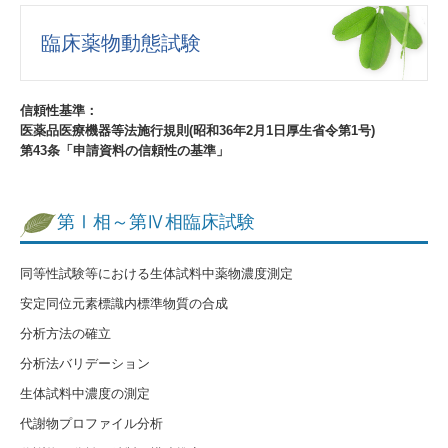
委受託の手順
臨床薬物動態試験
業務提携先
サービス案内資料
信頼性基準：
医薬品医療機器等法施行規則(昭和36年2月1日厚生省令第1号)
総合創薬支援サービス
第43条「申請資料の信頼性の基準」
試験施設概要
第Ⅰ相～第Ⅳ相臨床試験
信頼性保証体制
試験の実施基準
同等性試験等における生体試料中薬物濃度測定
安定同位元素標識内標準物質の合成
施設・使用機器
分析方法の確立
会社案内
分析法バリデーション
生体試料中濃度の測定
概要
代謝物プロファイル分析