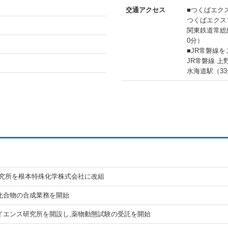
交通アクセス
■つくばエク
つくばエクス
関東鉄道常総
0分）
■JR常磐線
JR常磐線 
水海道駅（3
研究所を根本特殊化学株式会社に改組
化合物の合成業務を開始
イエンス研究所を開設し,薬物動態試験の受託を開始