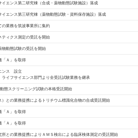
サイエンス第二研究棟（合成・薬物動態試験施設）落成
サイエンス第三研究棟（薬物動態試験・資料保存施設）落成
ての業務を筑波事業所に集約
ネティクス測定の受託を開始
薬物動態試験の受託を開始
価「Ａ」を取得
エンス 設立
 ライフサイエンス部門より全受託試験業務を継承
tro創薬薬物動態スクリーニング試験の本格受託開始
G（スイス）との業務提携によるトリチウム標識化合物の合成受託開始
価「Ａ」を取得
価「Ａ」を取得
究所との業務提携によりＡＭＳ検出による臨床検体測定の受託開始