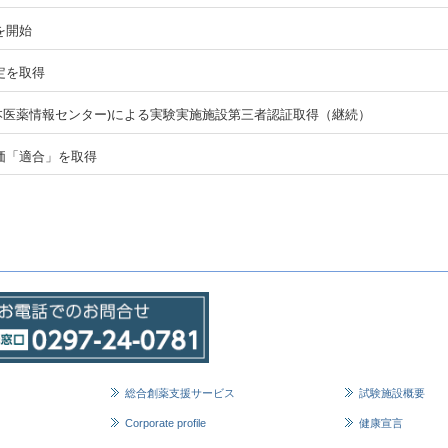
を開始
定を取得
本医薬情報センター
)
による実験実施施設第三者認証取得（継続）
価「適合」を取得
総合創薬支援サービス
試験施設概要
Corporate profile
健康宣言