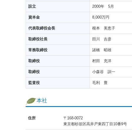
設立
2000年 5月
資本金
8,000万円
代表取締役会長
根本 美恵子
取締役社長
田川 吉彦
常務取締役
諸橋 昭雄
取締役
村田 充洋
取締役
小森谷 訓一
監査役
毛利 豊
本社
住所
〒168-0072
東京都杉並区高井戸東四丁目10番9号