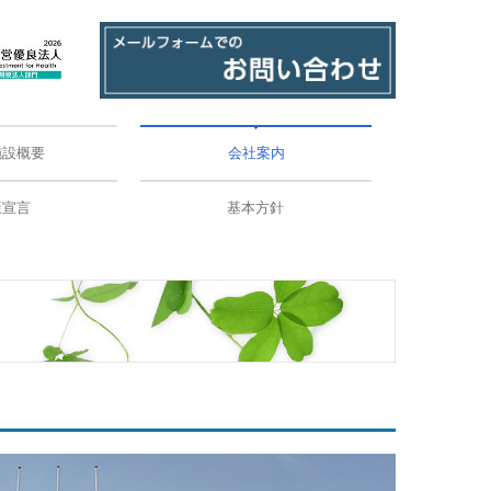
施設概要
会社案内
制
準
器
概要
本社
つくば研究所
沿革
康宣言
基本方針
個人情報保護方針
情報セキュリティ基本方針