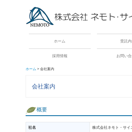
ホーム
受託内
各種化合物の合
創薬薬物動態試
非臨床薬物動態
トキシコキネテ
臨床薬物動態試
トリチウム標識
委受託の手順
業務提携先
サービス案内資
採用情報
お問い合
ホーム
会社案内
中途採用情報 ＜営業担当＞
中途採用情報 ＜試験責任者候補（in vitro動態）＞
中途採用情報 ＜分析マネジャー＞
ご利用に際して
会社案内
概要
社名
株式会社ネモト・サイ