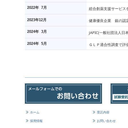
2022
年 7月
総合創薬支援サービス
2023
年12月
健康優良企業 銀の認
2024
年
3
月
JAPIC(
一般社団法人日
2024
年
5
月
ＧＬＰ適合性調査で評
ホーム
受託内容
採用情報
お問い合わせ