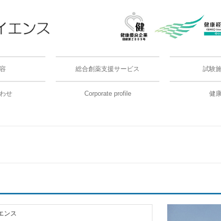
容
総合創薬支援サービス
試験
成および精製
験
試験
ィクス測定
験
化合物を用いた薬物動態試験に関するご提案
料
信頼性保証体
試験の実施基
施設・使用機
わせ
Corporate profile
健
エンス