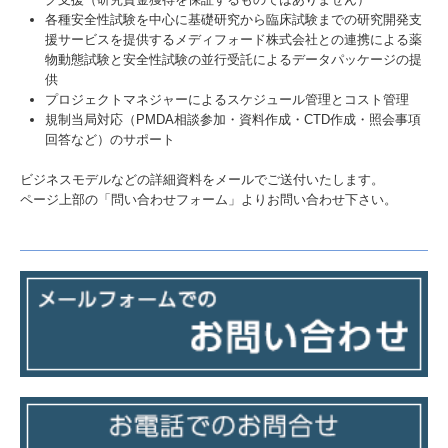
本社
各種安全性試験を中心に基礎研究から臨床試験までの研究開発支
援サービスを提供するメディフォード株式会社との連携による薬
つくば研究所
物動態試験と安全性試験の並行受託によるデータパッケージの提
供
沿革
プロジェクトマネジャーによるスケジュール管理とコスト管理
規制当局対応（PMDA相談参加・資料作成・CTD作成・照会事項
採用情報
回答など）のサポート
中途採用情報 ＜営業担当＞
ビジネスモデルなどの詳細資料をメールでご送付いたします。
ページ上部の「問い合わせフォーム」よりお問い合わせ下さい。
中途採用情報 ＜試験責任者候補（in vitro動態）＞
中途採用情報 ＜分析マネジャー＞
お問い合わせ
ご利用に際して
Corporate profile
健康宣言