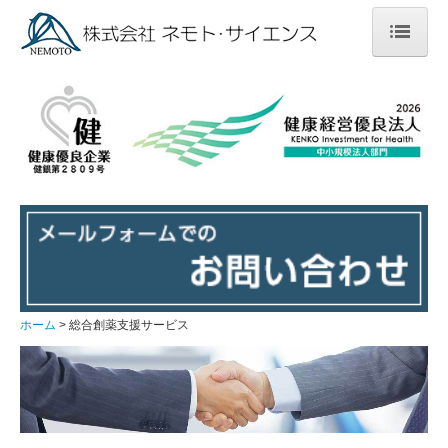
ホーム
受託内容
各種化合物の合成および精製
創薬薬物動態試験
非臨床薬物動態試験
トキシコキネティクス測定
ホーム
総合創薬支援サービス
臨床薬物動態試験
トリチウム標識化合物を用いた薬物動態試験に関するご
提案