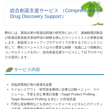
委受託の手順
総合創薬支援サービス （Comprehensive
業務提携先
Drug Discovery Support）
サービス案内資料
弊社には、製薬企業や医薬品関連の研究所において、薬物動態試験及
総合創薬支援サービス
び医薬品製造販売承認申請の経験を積んだスペシャリストが多数在籍
します。創薬系スタートアップやアカデミアが有するプロジェクトに
試験施設概要
対して、弊社スペシャリストはその豊富な経験・知識により戦略的に
コンサルティングを行い、総合創薬支援サービスとして以下のサービ
信頼性保証体制
スを提供します。
試験の実施基準
サービス内容
施設・使用機器
非臨床開発計画の最適化提案
会社案内
ライセンスアウト・研究資金獲得に必要な試験メニュー、スケ
ジュール、予算を含む事業計画書（Target Product Profiling ,
概要
Target Research Profiling を含む）の作成支援
円滑な資金獲得なども含めたベンチャーキャピタルとのマッチン
グ支援（研究資金獲得を保証するものではありません）