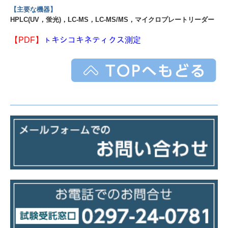
本社
【主要な機器】
HPLC(UV，蛍光)，LC-MS，LC-MS/MS，マイクロプレートリーダー
つくば研究所
【PDF】
ㇳキシコキネティクス測定
沿革
採用情報
中途採用情報 ＜営業担当＞
中途採用情報 ＜試験責任者候補（in vitro動態）＞
中途採用情報 ＜分析マネジャー＞
お問い合わせ
ご利用に際して
Corporate profile
健康宣言