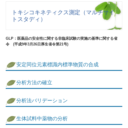
委受託の手順
トキシコキネティクス測定（マルチサイ
業務提携先
トスタディ）
サービス案内資料
GLP：医薬品の安全性に関する非臨床試験の実施の基準に関する省
総合創薬支援サービス
令 (平成9年3月26日厚生省令第21号)
試験施設概要
安定同位元素標識内標準物質の合成
信頼性保証体制
試験の実施基準
分析方法の確立
施設・使用機器
分析法バリデーション
会社案内
概要
生体試料中薬物の分析