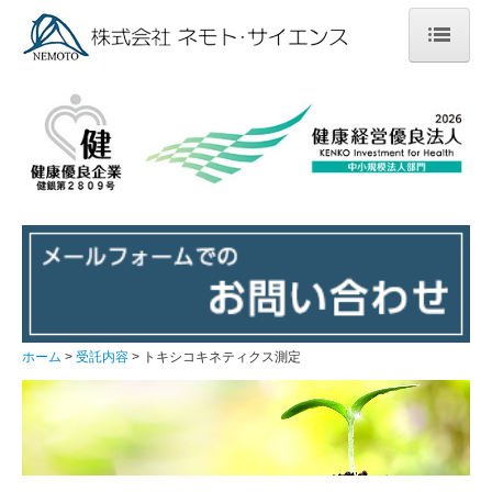
ホーム
受託内容
各種化合物の合成および精製
創薬薬物動態試験
非臨床薬物動態試験
トキシコキネティクス測定
ホーム
受託内容
トキシコキネティクス測定
臨床薬物動態試験
トリチウム標識化合物を用いた薬物動態試験に関するご
提案